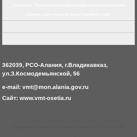
учреждение "Владикавказский многопрофильный техникум имени
кавалера ордена Красной Звезды Георгия Калоева"
362039, РСО-Алания, г.Владикавказ,
ул.З.Космодемьянской, 56
e-mail: vmt@mon.alania.
gov.ru
Cайт:
www.vmt-osetia.ru
Владикавказский многопрофильный техникум, РСО-Алания 2026