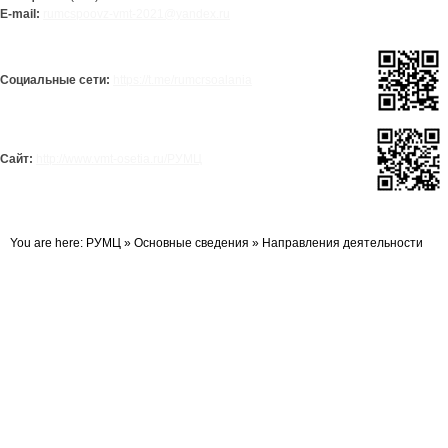
E
-
mail
:
rumcspoovz-vmt-2021@yandex.ru
Социальные сети:
https://t.me/rumcrsoalania
Сайт:
http://www.vmt-osetia.ru/РУМЦ
You are here:
РУМЦ
»
Основные сведения
»
Направления деятельности