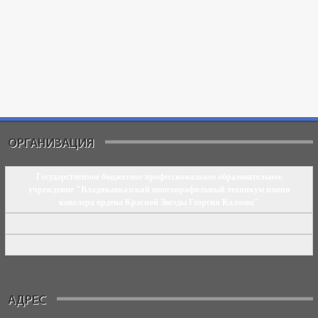
ОРГАНИЗАЦИЯ
Государственное бюджетное профессиональное образовательное
учреждение "Владикавказский многопрофильный техникум имени
кавалера ордена Красной Звезды Георгия Калоева"
АДРЕС