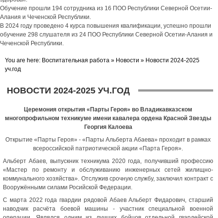
Обучение прошли 194 сотрудника из 16 ПОО Республики Северной Осетии-
Алания и Чеченской Республики.
В 2024 году проведено 4 курса повышения квалификации, успешно прошли
обучение 298 слушателя из 24 ПОО Республики Северной Осетии-Алания и
Чеченской Республики.
You are here:
Воспитательная работа
»
Новости
»
Новости 2024-2025
уч.год
НОВОСТИ 2024-2025 УЧ.ГОД
Церемония открытия «Парты Героя» во Владикавказском
многопрофильном техникуме имени кавалера ордена Красной Звезды
Георгия Калоева
Открытие «Парты Героя» - «Парты Альберта Абаева» проходит в рамках
всероссийской патриотической акции «Парта Героя».
Альберт Абаев, выпускник техникума 2020 года, получивший профессию
«Мастер по ремонту и обслуживанию инженерных сетей жилищно-
коммунального хозяйства». Отслужив срочную службу, заключил контракт с
Вооружёнными силами Росийской Федерации.
С марта 2022 года гвардии рядовой Абаев Альберт Фидарович, старший
наводчик расчёта боевой машины - участник специальной военной
операции. Являлся одним из лучших бойцов отдельной гвардейской