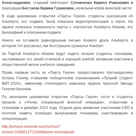
Александрович
, старший лейтенант
Сотниченко Кирилл Романович и
прапорщик
Бестаева Карина Гурамовна,
начальник клуба воинской части
В ходе церемонии открытия «Парты Героя» студенты рассказали об
Альберте, его подвиге, была показана видеопрезентация о герое. На
экране показана поверхность парты с портретом Альберта Абаева, его
биографией и описанием подвига.
Никого не оставило равнодушным письмо боевого друга Альберта, в
котором тот рассказал, как бесстрашно сражался Альберт.
За Партой Альберта Абаева будут сидеть лучшие студенты техникума,
заслужившие это своей отличной и хорошей учёбой, активным участием в
общественной жизни учебного заведения.
Право первым сесть за «Парту Героя» предоставлено третьекурснику
Аслану Гояеву, ставшему победителем соревнования «Лучший студент
ВМТ-2024», именному стипендиату кавалера ордена Красной Звезды
Георгия Калоева.
По окончании церемонии открытия «Парты Героя» гости и студенты
прошли к «Уголку специальной военной операции», открытому в
техникуме в декабре 2023 года. Отдали дань уважения участникам СВО и
почтили память погибших выпускников техникума, участвовавших в
спецоперации.
http://schools.dnevnik.ru/v2/school?
school=1000013721630&view=schoolposts