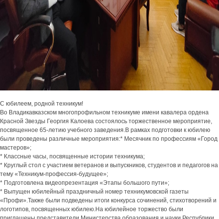
С юбилеем, родной техникум!
Во Владикавказском многопрофильном техникуме имени кавалера ордена
Красной Звезды Георгия Калоева состоялось торжественное мероприятие,
посвященное 65-летию учебного заведения.В рамках подготовки к юбилею
были проведены различные мероприятия:* Месячник по профессиям «Город
мастеров»;
* Классные часы, посвященные истории техникума;
* Круглый стол с участием ветеранов и выпускников, студентов и педагогов на
тему «Техникум-профессия-будущее»;
* Подготовлена видеопрезентация «Этапы большого пути»;
* Выпущен юбилейный праздничный номер техникумовской газеты
«Профи».Также были подведены итоги конкурса сочинений, стихотворений и
логотипов, посвященных юбилею.На юбилейное торжество были
приглашены представители Министерства образования и науки Республики