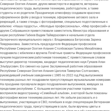
Северная Осетия-Алания, других министерств и ведомств, ветераны
педагогического труда, выпускники техникума, работодатели, а также
студенты и их родители.Праздничную атмосферу создавали красочно
оформленное фойе у входа в техникум, оформление актового зала и
рекреаций, а также стенды с фотографиями, специально подготовленные к
юбилею: «Наша гордость», «Молодые профессионалы», «Мир профессий» и
другие.Собравшихся приветствовали заместитель Министра образования и
науки республики Габеев Вадим Таймуразович и начальник отдела
Затеречного муниципального округа г. Владикавказа Бетрозова Зарина
Темуркановна. Заместитель председателя Федерации профсоюзов
Республики Северная Осетия-Алания Столбовская Галина Михайловна
поздравила с юбилеем и вручила Почётные грамоты Федерации профсоюзов
лучшим педагогическим работникам техникума.С приветственным словом
выступил директор техникума, кандидат педагогических наук Гугкаев Алан
Эльбрусович. Его сменил на сцене Заслуженный работник образования
Республики Северная Осетия-Алания Цаголов Тамерлан Солтанович,
руководивший учебным заведением с 1985 по 2022 год.Ряд выпускников
техникума разных лет поздравили присутствующих музыкальными номерами.
На празднике прозвучали видео поздравления выпускников, живущих за
пределами республики. С большим интересом участники торжества
восприняли видеостраницу «Семейный альбом», в которой были показаны
фотографии жизни техникума разных лет. Не забыли рассказать и о
выпускниках, участвующих в СВО, погибших в ходе спецоперации.Ветеранам
педагогического труда, присутствующим в зале, были вручены цветы и