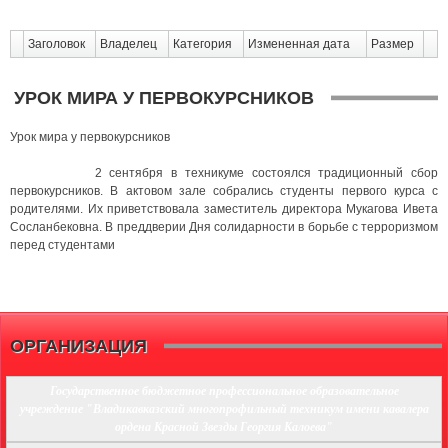
Заголовок
Владелец
Категория
Измененная дата
Размер
УРОК МИРА У ПЕРВОКУРСНИКОВ
Урок мира у первокурсников
2 сентября в техникуме состоялся традиционный сбор
первокурсников. В актовом зале собрались студенты первого курса с
родителями. Их приветствовала заместитель директора Мукагова Ивета
Сосланбековна. В преддверии Дня солидарности в борьбе с терроризмом
перед студентами
ОРГАНИЗАЦИЯ
Государственное бюджетное профессиональное образовательное
учреждение "Владикавказский многопрофильный техникум имени кавалера
ордена Красной Звезды Георгия Калоева"