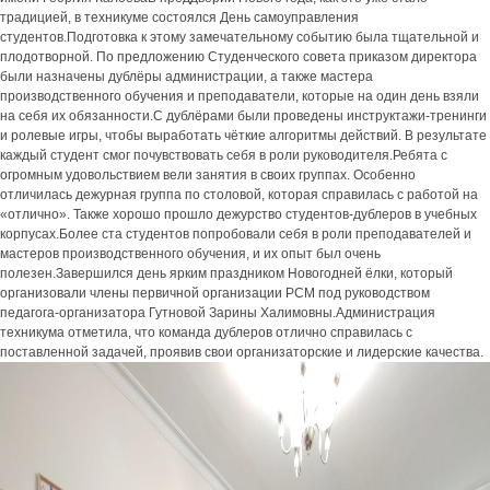
традицией, в техникуме состоялся День самоуправления
студентов.Подготовка к этому замечательному событию была тщательной и
плодотворной. По предложению Студенческого совета приказом директора
были назначены дублёры администрации, а также мастера
производственного обучения и преподаватели, которые на один день взяли
на себя их обязанности.С дублёрами были проведены инструктажи-тренинги
и ролевые игры, чтобы выработать чёткие алгоритмы действий. В результате
каждый студент смог почувствовать себя в роли руководителя.Ребята с
огромным удовольствием вели занятия в своих группах. Особенно
отличилась дежурная группа по столовой, которая справилась с работой на
«отлично». Также хорошо прошло дежурство студентов-дублеров в учебных
корпусах.Более ста студентов попробовали себя в роли преподавателей и
мастеров производственного обучения, и их опыт был очень
полезен.Завершился день ярким праздником Новогодней ёлки, который
организовали члены первичной организации РСМ под руководством
педагога-организатора Гутновой Зарины Халимовны.Администрация
техникума отметила, что команда дублеров отлично справилась с
поставленной задачей, проявив свои организаторские и лидерские качества.