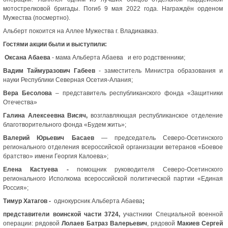
мотострелковой бригады. Погиб 9 мая 2022 года. Награждён орденом
Мужества (посмертно).
Альберт покоится на Аллее Мужества г. Владикавказ.
Гостями акции были и выступили:
Оксана Абаева
- мама Альберта Абаева и его родственники;
Вадим Таймуразович Габеев
- заместитель Министра образования и
науки Республики Северная Осетия-Алания;
Вера Бесолова
– представитель республиканского фонда «Защитники
Отечества»
Галина Алексеевна Висяч,
возглавляющая республиканское отделение
благотворительного фонда «Будем жить»;
Валерий Юрьевич Басаев
— председатель Северо-Осетинского
регионального отделения всероссийской организации ветеранов «Боевое
братство» имени Георгия Калоева»;
Елена Кастуева -
помощник руководителя Северо-Осетинского
регионального Исполкома всероссийской политической партии «Единая
Россия»;
Тимур Хатагов -
однокурсник Альберта Абаева
;
представители воинской части 3724,
участники Специальной военной
операции: рядовой
Лолаев Батраз Валерьевич
, рядовой
Макиев Сергей