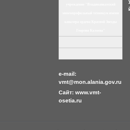
учреждение "Владикавказский
многопрофильный техникум имени
кавалера ордена Красной Звезды
Георгия Калоева"
e-mail:
vmt@mon.alania.
gov.ru
Cайт:
www.vmt-
osetia.ru