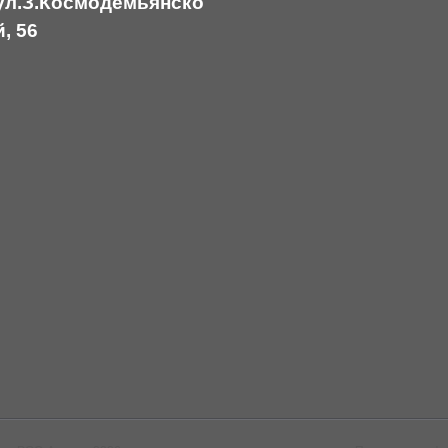
ул.З.Космодемьянско
й, 56